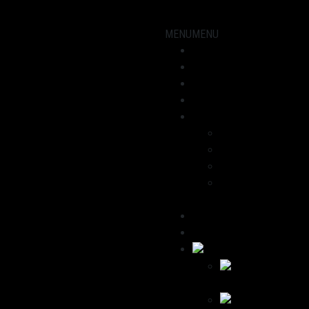
MENU
MENU
Showroom
Motorräder
Werkstatt
Aktuelles
Über uns
Dominik
Havana
Wir empfehlen
Kontakt /
Impressum
Deutsch