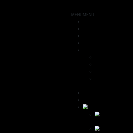
MENU
MENU
Showroom
Motorräder
Werkstatt
Aktuelles
Über uns
Dominik
Havana
Wir empfehlen
Kontakt /
Impressum
Deutsch