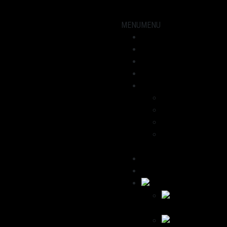
MENU
MENU
Showroom
Motorräder
Werkstatt
Aktuelles
Über uns
Dominik
Havana
Wir empfehlen
Kontakt /
Impressum
Deutsch