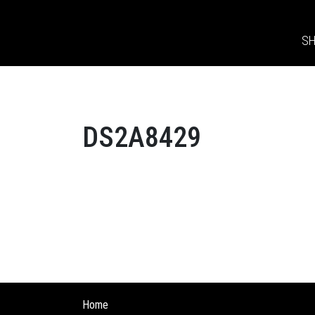
S
DS2A8429
Home