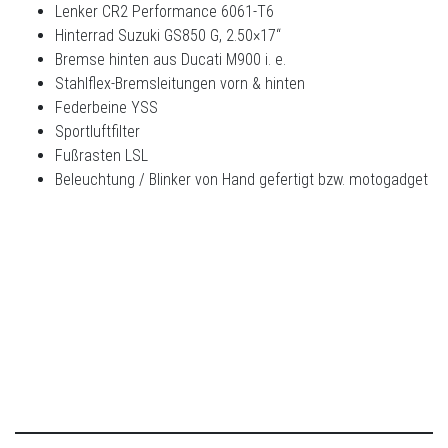
Lenker CR2 Performance 6061-T6
Hinterrad Suzuki GS850 G, 2.50×17“
Bremse hinten aus Ducati M900 i. e.
Stahlflex-Bremsleitungen vorn & hinten
Federbeine YSS
Sportluftfilter
Fußrasten LSL
Beleuchtung / Blinker von Hand gefertigt bzw. motogadget