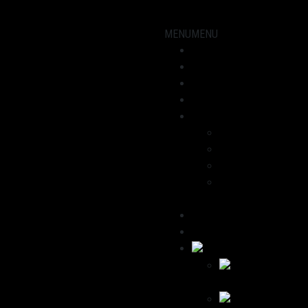
MENU
MENU
Showroom
Motorräder
Werkstatt
Aktuelles
Über uns
Dominik
Havana
Wir empfehlen
Kontakt /
Impressum
Deutsch