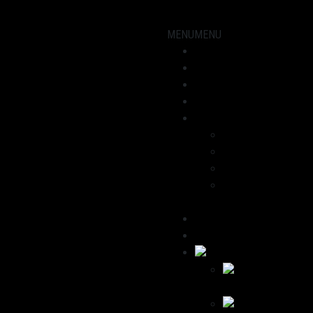
MENU
MENU
Showroom
Motorräder
Werkstatt
Aktuelles
Über uns
Dominik
Havana
Wir empfehlen
Kontakt /
Impressum
Deutsch