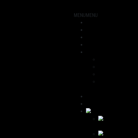
MENU
MENU
Showroom
Motorräder
Werkstatt
Aktuelles
Über uns
Dominik
Havana
Wir empfehlen
Kontakt /
Impressum
Deutsch