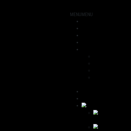
MENU
MENU
Showroom
Motorräder
Werkstatt
Aktuelles
Über uns
Dominik
Havana
Wir empfehlen
Kontakt /
Impressum
Deutsch